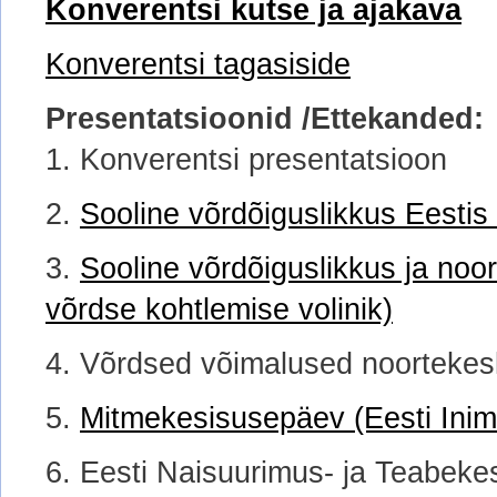
Konverentsi kutse ja ajakava
Konverentsi tagasiside
Presentatsioonid /Ettekanded:
1. Konverentsi presentatsioon
2.
Sooline võrdõiguslikkus Eestis
3.
Sooline võrdõiguslikkus ja noor
võrdse kohtlemise volinik)
4. Võrdsed võimalused noortekes
5.
Mitmekesisusepäev (Eesti Ini
6. Eesti Naisuurimus- ja Teabek