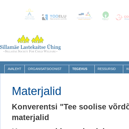
AVALEHT
ORGANISATSIOONIST
TEGEVUS
RESSURSID
K
Materjalid
Konverentsi "Tee soolise võrdõ
materjalid