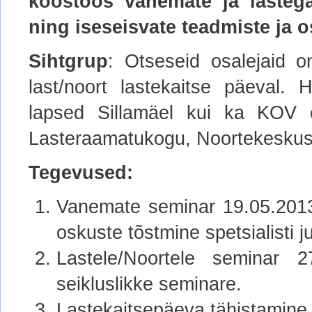
koostöös vanemate ja lastega
ning iseseisvate teadmiste ja
Sihtgrup
: Otseseid osalejaid 
last/noort lastekaitse päeval
lapsed Sillamäel kui ka KOV e
Lasteraamatukogu, Noortekeskus
Tegevused:
Vanemate seminar 19.05.2013 
oskuste tõstmine spetsialisti j
Lastele/Noortele seminar 2
seikluslikke seminare.
Lastekaitsepäeva tähistamine 