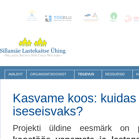
AVALEHT
ORGANISATSIOONIST
TEGEVUS
RESSURSID
K
Kasvame koos: kuidas l
iseseisvaks?
Projekti üldine eesmärk on