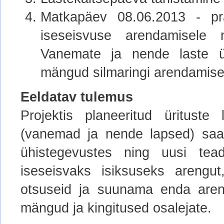
Matkapäev 08.06.2013 - pr
iseseisvuse arendamisele 
Vanemate ja nende laste üh
mängud silmaringi arendamis
Eeldatav tulemus
Projektis planeeritud üritust
(vanemad ja nende lapsed) saan
ühistegevustes ning uusi tea
iseseisvaks isiksuseks arengu
otsuseid ja suunama enda areng
mängud ja kingitused osalejate.