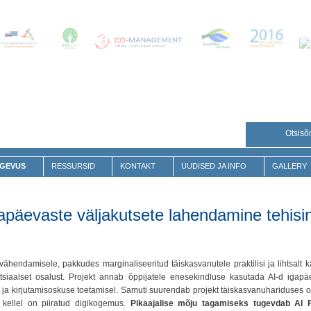
Otsisõ
GEVUS
RESSURSID
KONTAKT
UUDISED JA INFO
GALLERY
apäevaste väljakutsete lahendamine tehisinte
hendamisele, pakkudes marginaliseeritud täiskasvanutele praktilisi ja lihtsalt kas
tsiaalset osalust. Projekt annab õppijatele enesekindluse kasutada AI-d igapäe
ja kirjutamisoskuse toetamisel. Samuti suurendab projekt täiskasvanuhariduses 
 kellel on piiratud digikogemus.
Pikaajalise mõju tagamiseks tugevdab AI 