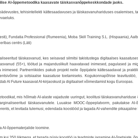
ktilise AI-õppemetoodika kaasavate täiskasvanõppekeskkondade jaoks.
digipädevustes, tehisintellekti kättesaadavuses ja täiskasvanuhariduses osalemises, 
evaeluks.
sti), Fundatia Professional (Rumeenia), Moba Skill Training S.L. (Hispaania), Aalb
erības centrs (Läti)
liseeritud täiskasvanud, kes seisavad silmitsi takistustega digitaalses kaasatuses
vanud (55+), töötud ja majanduslikult haavatavad inimesed, pagulased ja migr
inimesed. Partner­riikides pakub projekt neile õppijatele kättesaadavat ja prakti
rentsivõime ja sotsiaalse kaasatuse toetamiseks. Kogukonnapõhise teavitustöö
ab AI Future kaasavat AI-kirjaoskust ja digitaalset võimestamist kogu Euroopas.
oodikat, mis hõlmab AI-alaste vajaduste uuringut, koolitusi täiskasvanuhariduse õ
 marginaliseeritud täiskasvanutele. Luuakse MOOC-õppeplatvorm, pakutakse AI-õ
erents, et levitada tulemusi, edendada koostööd ja tagada AI-vahendite pikaajalin
ga AI-õppematerjalide loomine.
kui 350 liikmega, et tagada püsiv koostöö ja teadmiste jagamine AI-õpetajate, õpp