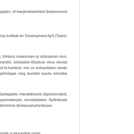
tagades, et marginaliseeritud täiskasvanud
org Institute for Development ApS (Taani),
, tööturul osalemises ja sotsiaalses elus.
andid, sotsiaalse tõrjutuse ohus olevad
list AI-haridust, mis on kohandatud nende
, põimõppe ning koostöö kaudu kohalike
petajatele, interaktiivseid digivahendeid,
ppematerjale, korraldatakse õpifestivale
e lõimimine täiskasvanuharidusse.
ijate ja ekspertide vahel.