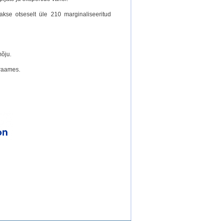
akse otseselt üle 210 marginaliseeritud
mõju.
raames.