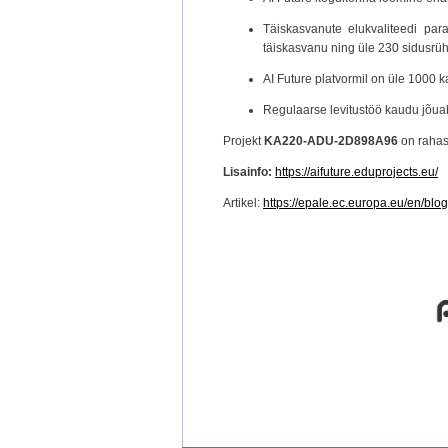
Täiskasvanute elukvaliteedi par
täiskasvanu ning üle 230 sidusrüh
AI Future platvormil on üle 1000 k
Regulaarse levitustöö kaudu jõuab
Projekt
KA220-ADU-2D898A96
on rahas
Lisainfo:
https://aifuture.eduprojects.eu/
Artikel:
https://epale.ec.europa.eu/en/blog/