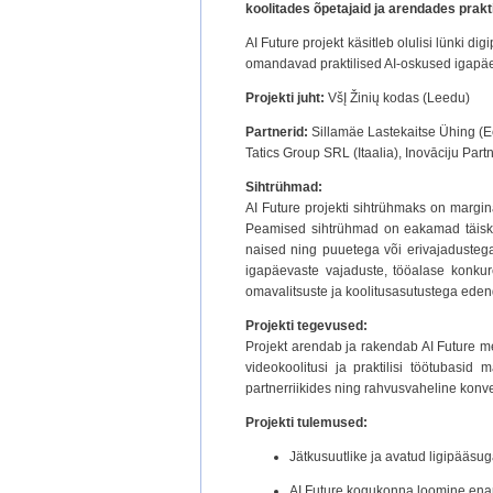
koolitades õpetajaid ja arendades pra
AI Future projekt käsitleb olulisi lünki 
omandavad praktilised AI-oskused igapä
Projekti juht:
VšĮ Žinių kodas (Leedu)
Partnerid:
Sillamäe Lastekaitse Ühing (Ee
Tatics Group SRL (Itaalia), Inovāciju Partn
Sihtrühmad:
AI Future projekti sihtrühmaks on margina
Peamised sihtrühmad on eakamad täiskas
naised ning puuetega või erivajadustega 
igapäevaste vajaduste, tööalase konku
omavalitsuste ja koolitusasutustega edend
Projekti tegevused:
Projekt arendab ja rakendab AI Future met
videokoolitusi ja praktilisi töötubasid
partner­riikides ning rahvusvaheline konv
Projekti tulemused:
Jätkusuutlike ja avatud ligipääsu
AI Future kogukonna loomine enam 