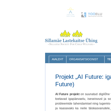
AVALEHT
ORGANISATSIOONIST
TE
Projekt „AI Future: ig
Future)
AI Future projekt
on suunatud digilõhe vä
toetavad igapäevaelu, iseseisvust ja so
probleemide lahendamisel ning lugemis- 
ja kaasavaks ka neile täiskasvanutele,