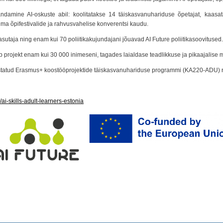
andamine AI-oskuste abil: koolitatakse 14 täiskasvanuhariduse õpetajat, kaasat
ma õpifestivalide ja rahvusvahelise konverentsi kaudu.
asutaja ning enam kui 70 poliitikakujundajani jõuavad AI Future poliitikasoovitused.
 projekt enam kui 30 000 inimeseni, tagades laialdase teadlikkuse ja pikaajalise 
tatud Erasmus+ koostööprojektide täiskasvanuhariduse programmi (KA220-ADU) 
ai-skills-adult-learners-estonia