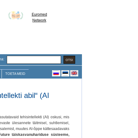
Euromed
Network
na:
TOETA MEID
llekti abil“ (AI
utatavaid tehisintellekti (AI) oskusi, mis
vaste ülesannete täitmisel, suhtlemisel,
osalemist, muutes AI-õppe kättesaadavaks
Future täiskasvanuhariduse süsteeme,