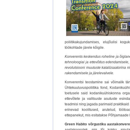
poliitikakujundamises, elujõulisi kogu
töökohtade järele kõigile.
Konverents keskendus roheline ja õiglane 
tehnoloogiai ja ettevõtlus edendamisele, 
revolutsiooni muutuste katalüsaatorina 
rakendamisele ja järelevalvele.
Konverentsi teostamine sai võimalik tä
Ühtekuuluvuspoliitika fond, Kodanikuüh
toetusele said kodanikuühiskonna organi
ettevõtete ja valitsuste asutuste esi
teadmisi ning jagada parimaid praktikai
erinevad koolitused, arutelud, tööto
ettepanekut, mis esitatakse Põhjamaade
Green Habito võrgustiku aastakonver
aastakoosolek, mis tõi kokku ainul