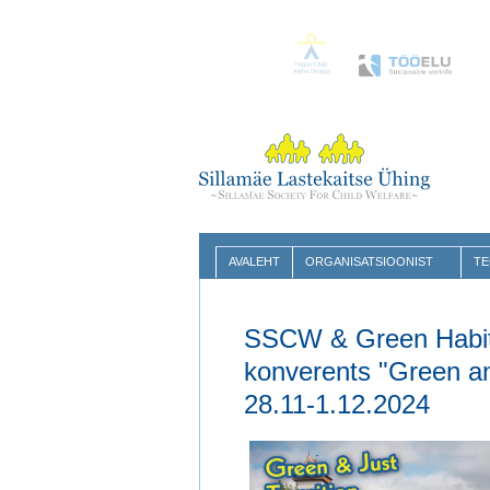
AVALEHT
ORGANISATSIOONIST
TE
SSCW & Green Habito
konverents "Green an
28.11-1.12.2024