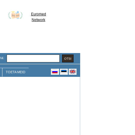
Euromed
Network
na:
TOETA MEID