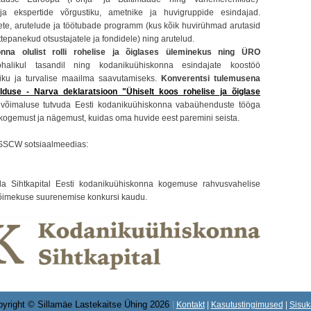
ja ekspertide võrgustiku, ametnike ja huvigruppide esindajad.
nete, arutelude ja töötubade programm (kus kõik huvirühmad arutasid
tepanekud otsustajatele ja fondidele) ning arutelud.
onna olulist rolli rohelise ja õiglases üleminekus ning ÜRO
alikul tasandil ning kodanikuühiskonna esindajate koostöö
utliku ja turvalise maailma saavutamiseks.
Konverentsi tulemusena
lduse - Narva deklaratsioon "Ühiselt koos rohelise ja õiglase
 võimaluse tutvuda Eesti kodanikuühiskonna vabaühenduste tööga
 kogemust ja nägemust, kuidas oma huvide eest paremini seista.
b SSCW sotsiaalmeedias:
da Sihtkapital Eesti kodanikuühiskonna kogemuse rahvusvahelise
 võimekuse suurenemise konkursi kaudu.
yright © Sillamäe Lastekaitse Ühing 2026
|
Kontakt
|
Kasutustingimused
|
Sisuk