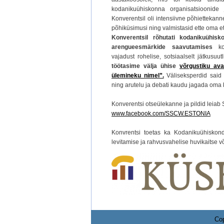
kodanikuühiskonna organisatsioonide 
Konverentsil oli intensiivne põhiettekan
põhiküsimusi ning valmistasid ette oma et
Konverentsil rõhutati kodanikuühisk
arengueesmärkide saavutamises
koh
vajadust rohelise, sotsiaalselt jätkusu
töötasime välja ühise
võrgustiku ava
ülemineku nimel”.
Väliseksperdid said
ning arutelu ja debati kaudu jagada oma
Konverentsi otseülekanne ja pildid leia
www.facebook.com/SSCW.ESTONIA
Konvrentsi toetas ka Kodanikuühiskon
levitamise ja rahvusvahelise huvikaitse
Cop