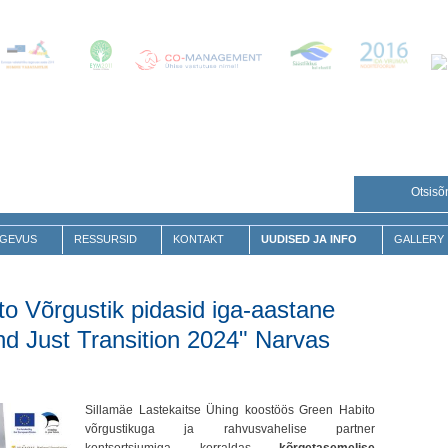
Otsisõ
GEVUS
RESSURSID
KONTAKT
UUDISED JA INFO
GALLERY
 Võrgustik pidasid iga-aastane
d Just Transition 2024" Narvas
Sillamäe Lastekaitse Ühing koostöös Green Habito
võrgustikuga ja rahvusvahelise partner