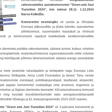
kontsortsiumiga korraldas
kõrgetasemelise
rahvusvahelise aastakonverentsi "Green and Just
Transition 2024", mis toimus 28.11- 1.12.2024
Narva Kolledžis.
Konverentsi eesmärgiks
oli uurida ja rõhutada
Euroopa jätkusuutliku ja jõuka tuleviku saavutamise
põhiküsimusi, suurendades kaasatust ja võrdsust
kondi ja kiireloomulist vajadust kvaliteetsete keskkonnahoidlike
ülemineku poliitika rakendamisele, säästva turismi, kultuur, roheline
energiakriisile, kodanikuühiskonna organisatsioonide rollile rohelise
ning Inimõiguste põhinev lähenemisviisile säästva arengu eesmärkide
nu meie peamiste rahastajatele ja toetajatele nagu Euroopa Liidu
iskonna Sihtkapital, Anna Lindh Foundation ja teised. Tänu nende
satsioonide esindajad, poliitikakujundajad, teadlased, eksperdid,
ndajad jagada konverentsil osalejatega oma arvamusi, kogemusi ja
d rohelise ja õiglase ülemineku teemadel. Kõrvalsündmusena toimusid
ad ning koostati koostöökohtumistel kaks arengukoostööprojekti
 Ministrite Nõukogu ja EL toetusprogrammide 2024-2025 raames.
ents
"
Green and Just Transition 2024"
oli 3-päevane konverents ja
aadse Euroopa (Põhja- ja Baltimaade ning Vahemereriikide)